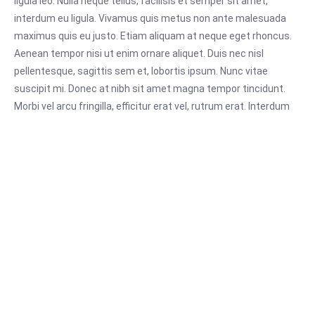
ligula leo. Nulla neque tellus, facilisis et semper sit amet,
interdum eu ligula. Vivamus quis metus non ante malesuada
maximus quis eu justo. Etiam aliquam at neque eget rhoncus.
Aenean tempor nisi ut enim ornare aliquet. Duis nec nisl
pellentesque, sagittis sem et, lobortis ipsum. Nunc vitae
suscipit mi. Donec at nibh sit amet magna tempor tincidunt.
Morbi vel arcu fringilla, efficitur erat vel, rutrum erat. Interdum
et malesuada fames ac ante ipsum primis in faucibus.
Maecenas id vehicula velit. Morbi ac consectetur odio, a aliquet
nunc. Phasellus sit amet dui id ipsum maximus tristique.
Curabitur venenatis est eleifend dui scelerisque interdum. Sed
a risus tincidunt, accumsan mauris et, lacinia nibh. Integer at
ligula leo. Nulla neque tellus, facilisis et semper sit amet,
interdum eu ligula. Vivamus quis metus non ante malesuada
maximus quis eu justo. Etiam aliquam at neque eget rhoncus.